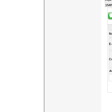
Lugar
15/0
N
E-
C
A