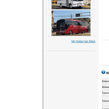
Ver todas las fotos
A
Empre
Númer
Carro
Chasi