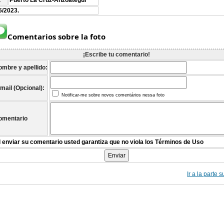
Puerto La Cruz-Anzoátegui
:
5/2023.
Comentarios sobre la foto
¡Escribe tu comentario!
ombre y apellido:
mail (Opcional):
Notificar-me sobre novos comentários nessa foto
omentario
l enviar su comentario usted garantiza que no viola los Términos de Uso
Ir a la parte 