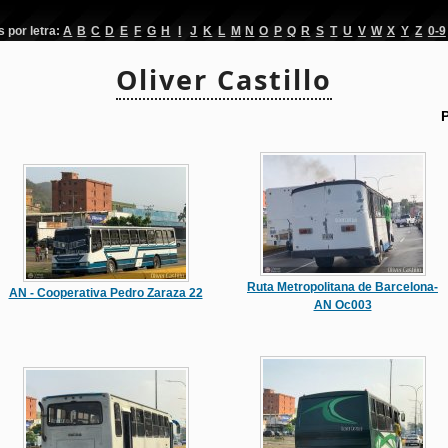
por letra:
A
B
C
D
E
F
G
H
I
J
K
L
M
N
O
P
Q
R
S
T
U
V
W
X
Y
Z
0-9
Oliver Castillo
Ruta Metropolitana de Barcelona-
AN - Cooperativa Pedro Zaraza 22
AN Oc003