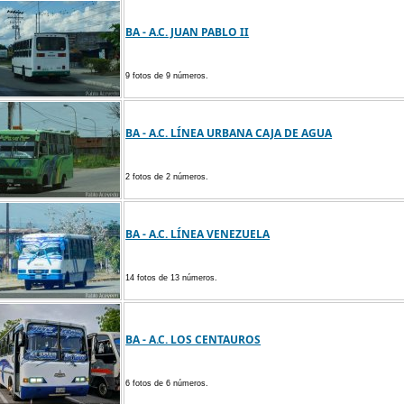
BA - A.C. JUAN PABLO II
9 fotos de 9 números.
BA - A.C. LÍNEA URBANA CAJA DE AGUA
2 fotos de 2 números.
BA - A.C. LÍNEA VENEZUELA
14 fotos de 13 números.
BA - A.C. LOS CENTAUROS
6 fotos de 6 números.