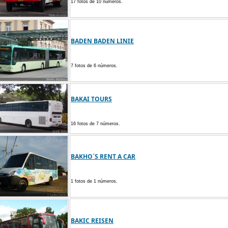
17 fotos de 10 números.
BADEN BADEN LINIE
7 fotos de 6 números.
BAKAI TOURS
16 fotos de 7 números.
BAKHO´S RENT A CAR
1 fotos de 1 números.
BAKIC REISEN