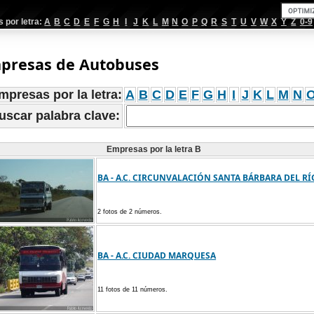
por letra:
A
B
C
D
E
F
G
H
I
J
K
L
M
N
O
P
Q
R
S
T
U
V
W
X
Y
Z
0-9
presas de Autobuses
mpresas por la letra:
A
B
C
D
E
F
G
H
I
J
K
L
M
N
uscar palabra clave:
Empresas por la letra B
BA - A.C. CIRCUNVALACIÓN SANTA BÁRBARA DEL RÍ
2 fotos de 2 números.
BA - A.C. CIUDAD MARQUESA
11 fotos de 11 números.