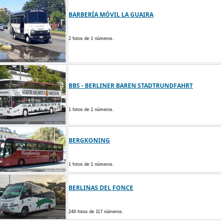
BARBERÍA MÓVIL LA GUAIRA
2 fotos de 1 números.
BBS - BERLINER BAREN STADTRUNDFAHRT
1 fotos de 1 números.
BERGKONING
1 fotos de 1 números.
BERLINAS DEL FONCE
249 fotos de 117 números.