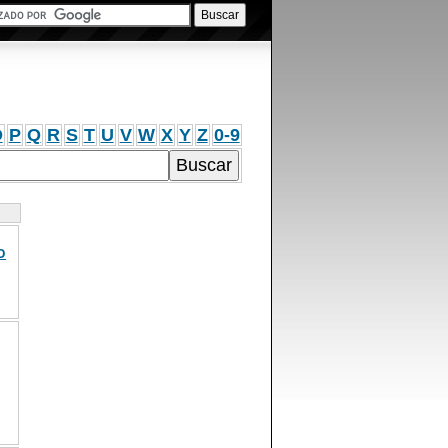
O
P
Q
R
S
T
U
V
W
X
Y
Z
0-9
O