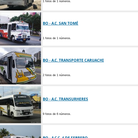
1 fotos de 1 números.
BO - A.C. SAN TOMÉ
1 fotos de 1 números.
BO - A.C. TRANSPORTE CARUACHI
2 fotos de 1 números.
BO - A.C. TRANSURHERES
9 fotos de 6 números.
BO - A.C.C. 4 DE FEBRERO