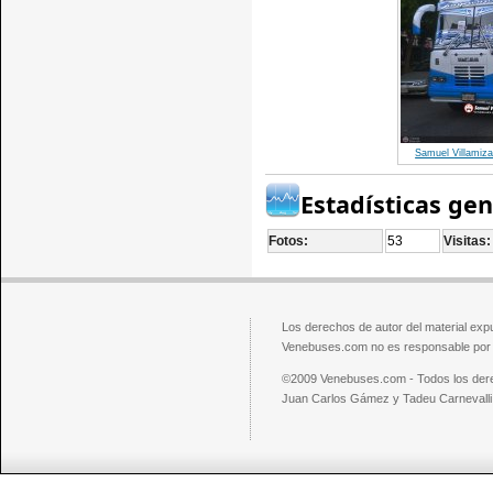
Samuel Villamiza
Estadísticas ge
Fotos:
53
Visitas:
Los derechos de autor del material exp
Venebuses.com no es responsable por el
©2009 Venebuses.com - Todos los der
Juan Carlos Gámez y Tadeu Carnevalli