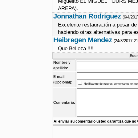
Miguelito EL MIGUEL TOURS M
AREPA).
Jonnathan Rodríguez
(6/4/201
Excelente restauración a pesar de
habiendo otras alternativas para e
Heibregen Mendez
(24/8/2017 2
Que Belleza !!!!
¡Escr
Nombre y
apellido:
E-mail
(Opcional):
Notificarme de nuevos comentarios en est
Comentario:
Al enviar su comentario usted garantiza que no 