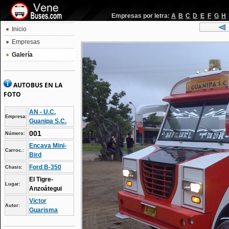
Empresas por letra:
A
B
C
D
E
F
G
H
Inicio
Empresas
Galería
AUTOBUS EN LA
FOTO
AN - U.C.
Empresa:
Guanipa S.C.
001
Número:
Encava Mini-
Carroc.:
Bird
Ford B-350
Chasis:
El Tigre-
Lugar:
Anzoátegui
Victor
Autor:
Guarisma