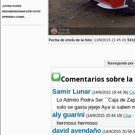
¡USTED PUEDE
REDIMENSIONAR ESTA FOTO!
APRENDA COMO...
Fecha de envío de la foto:
13/9/2015 21:45:16
5018
Navegando por 
Comentarios sobre la 
Samir Lunar
(14/9/2015 19:44:36)
Cit
Lo Admito Podra Ser ``Caja de Zapa
solo se gasta jejeje Aya si saben 
aly guarini
(14/9/2015 20:44:19)
Citar
·
hermoso hermoso
david avendaño
(14/9/2015 20:58: