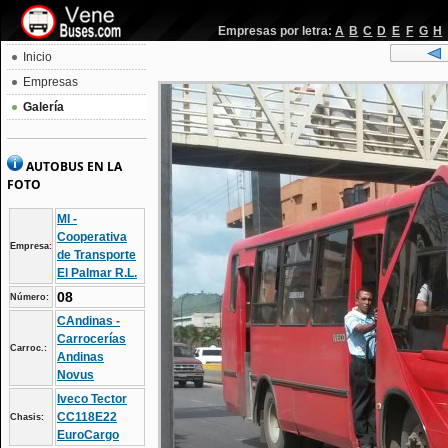
Empresas por letra:
A
B
C
D
E
F
G
H
Inicio
Empresas
Galería
AUTOBUS EN LA
FOTO
MI -
Cooperativa
Empresa:
de Transporte
El Palmar R.L.
08
Número:
CAndinas -
Carrocerías
Carroc.:
Andinas
Novus
Iveco Tector
CC118E22
Chasis:
EuroCargo