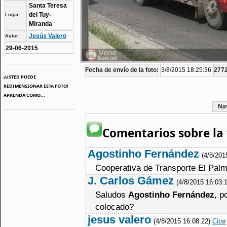
Santa Teresa
del Tuy-
Lugar:
Miranda
Jesús Valero
Autor:
29-06-2015
Fecha de envío de la foto:
3/8/2015 18:25:36
2772
¡USTED PUEDE
REDIMENSIONAR ESTA FOTO!
APRENDA COMO...
Na
Comentarios sobre la 
Agostinho Fernández
(4/8/201
Cooperativa de Transporte El Palm
J. Carlos Gámez
(4/8/2015 16:03:
Saludos
Agostinho Fernández
, p
colocado?
jesus valero
(4/8/2015 16:08:22)
Citar