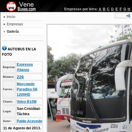
Empresas por letra:
A
B
C
D
E
F
G
H
Inicio
Empresas
Galería
AUTOBUS EN LA
FOTO
Expresos
Empresa:
Alianza
226
Número:
Marcopolo
Paradiso G6
Carroc.:
1200HD
Volvo B10M
Chasis:
San Cristóbal-
Lugar:
Táchira
Pablo Acevedo
Autor:
11 de Agosto del 2013.