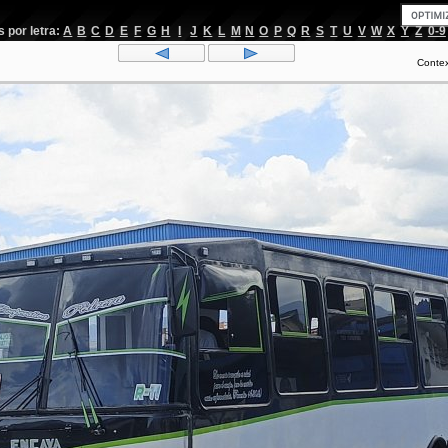
por letra:
A
B
C
D
E
F
G
H
I
J
K
L
M
N
O
P
Q
R
S
T
U
V
W
X
Y
Z
0-9
Conte