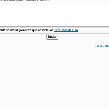
Notificarme de nuevos comentarios en esta foto
ntario usted garantiza que no viola los
Términos de Uso
Ir a la par