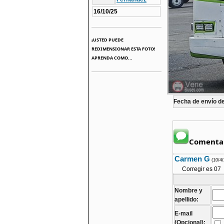
16/10/25
¡USTED PUEDE
REDIMENSIONAR ESTA FOTO!
APRENDA COMO...
Fecha de envío de 
Comentar
Carmen G
(10/4
Corregir es 07
Nombre y
apellido:
E-mail
(Opcional):