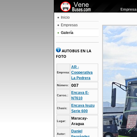
Empresas 
Inicio
Empresas
Galería
AUTOBUS EN LA
FOTO
AR -
Cooperativa
Empresa:
La Pedrera
007
Número:
Encava E-
Carroc.:
NT610
Encava Isuzu
Chasis:
Serie 600
Maracay-
Lugar:
Aragua
Daniel
Autor:
Fernández