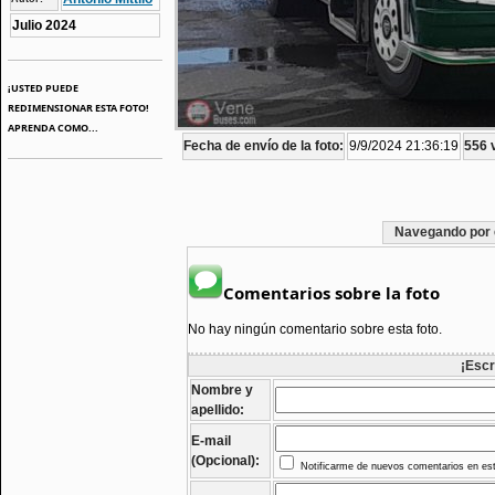
Julio 2024
¡USTED PUEDE
REDIMENSIONAR ESTA FOTO!
APRENDA COMO...
Fecha de envío de la foto:
9/9/2024 21:36:19
556 v
Navegando por 
Comentarios sobre la foto
No hay ningún comentario sobre esta foto.
¡Escr
Nombre y
apellido:
E-mail
(Opcional):
Notificarme de nuevos comentarios en est