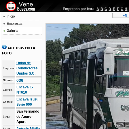
Empresas por letra:
A
B
C
D
E
F
G
H
Inicio
Empresas
Galería
AUTOBUS EN LA
FOTO
Unión de
Conductores
Empresa:
Unidos S.C.
036
Número:
Encava E-
Carroc.:
NT610
Encava Isuzu
Chasis:
Serie 600
San Fernando
de Apure-
Lugar:
Apure
Antonio Mittilo
Autor: