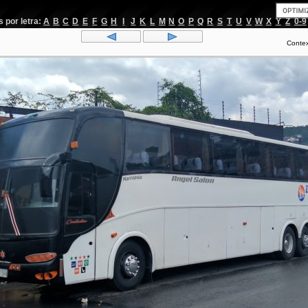
por letra:
A
B
C
D
E
F
G
H
I
J
K
L
M
N
O
P
Q
R
S
T
U
V
W
X
Y
Z
0-9
Conte