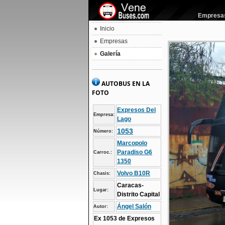
Empresas 
Inicio
Empresas
Galería
AUTOBUS EN LA
FOTO
Expresos Del
Empresa:
Lago
1053
Número:
Marcopolo
Paradiso G6
Carroc.:
1350
Volvo B10R
Chasis:
Caracas-
Lugar:
Distrito Capital
Ángel Salón
Autor:
Ex 1053 de Expresos