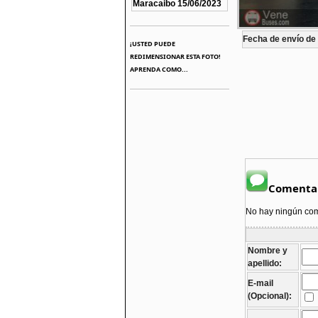
Maracaibo 15/06/2023
Fecha de envío de l
¡USTED PUEDE
REDIMENSIONAR ESTA FOTO!
APRENDA COMO...
Comentar
No hay ningún come
Nombre y
apellido:
E-mail
(Opcional):