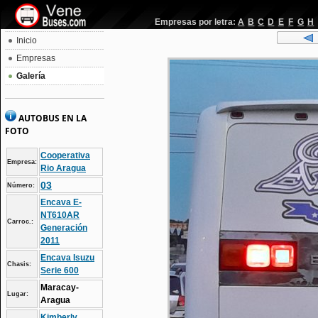
Empresas por letra:
A
B
C
D
E
F
G
H
Inicio
Empresas
Galería
AUTOBUS EN LA
FOTO
Cooperativa
Empresa:
Rio Aragua
03
Número:
Encava E-
NT610AR
Carroc.:
Generación
2011
Encava Isuzu
Chasis:
Serie 600
Maracay-
Lugar:
Aragua
Kimberly