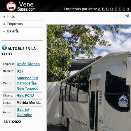
Empresas por letra:
A
B
C
D
E
F
G
H
Inicio
Empresas
Galería
AUTOBUS EN LA
FOTO
Unión Táchira
Empresa:
017
Número:
Sanchez Tati
Carrocerías
Carroc.:
New Torpedo
Hino FC4J
Chasis:
Mérida-Mérida
Lugar:
Gabriel
Autor:
González
13/11/2022