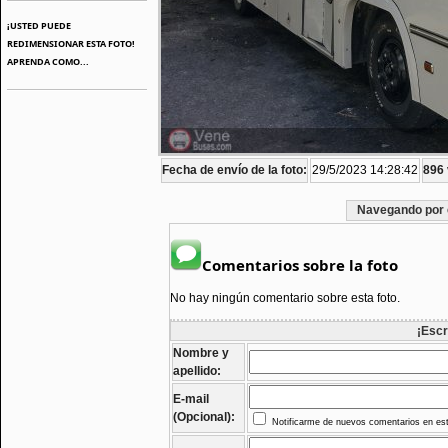
¡USTED PUEDE
REDIMENSIONAR ESTA FOTO!
APRENDA COMO...
Fecha de envío de la foto:
29/5/2023 14:28:42
896 
Navegando por 
Comentarios sobre la foto
No hay ningún comentario sobre esta foto.
¡Escr
Nombre y
apellido:
E-mail
(Opcional):
Notificarme de nuevos comentarios en est