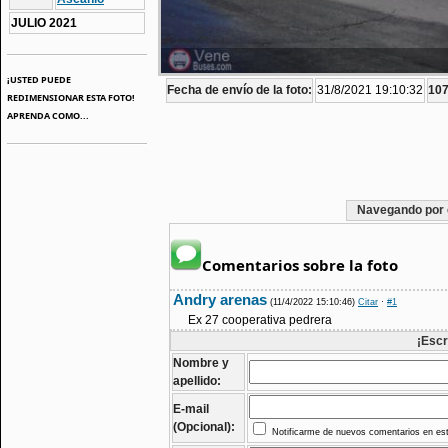
JULIO 2021
¡USTED PUEDE
Fecha de envío de la foto:
31/8/2021 19:10:32
107
REDIMENSIONAR ESTA FOTO!
APRENDA COMO...
Navegando por 
Comentarios sobre la foto
Andry arenas
(11/4/2022 15:10:46)
Citar
·
#1
Ex 27 cooperativa pedrera
¡Escr
Nombre y
apellido:
E-mail
(Opcional):
Notificarme de nuevos comentarios en est