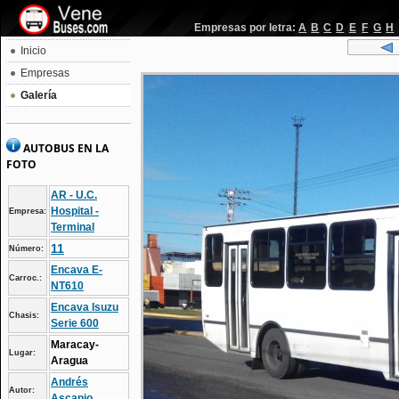
Empresas por letra:
A
B
C
D
E
F
G
H
Inicio
Empresas
Galería
AUTOBUS EN LA
FOTO
AR - U.C.
Hospital -
Empresa:
Terminal
11
Número:
Encava E-
Carroc.:
NT610
Encava Isuzu
Chasis:
Serie 600
Maracay-
Lugar:
Aragua
Andrés
Autor:
Ascanio