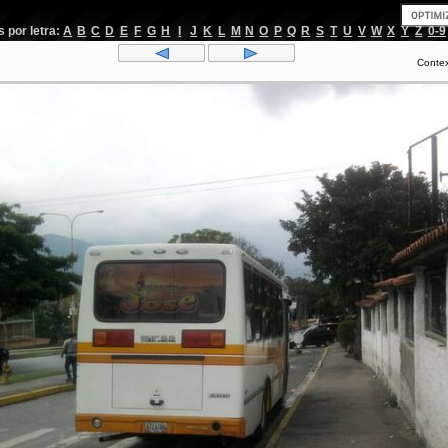
por letra:
A
B
C
D
E
F
G
H
I
J
K
L
M
N
O
P
Q
R
S
T
U
V
W
X
Y
Z
0-9
Conte