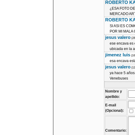
ROBERTO KA
¿ESA FOTO DE
MERCADO ART
ROBERTO KA
SI ASI ES CO
POR MI MALA
jesus valero
(2
ese encava es e
ubicada en la 
jimenez luis
(1
esa encava est
jesus valero
(1
ya hace 5 años 
Venebuses
Nombre y
apellido:
E-mail
(Opcional):
Comentario: