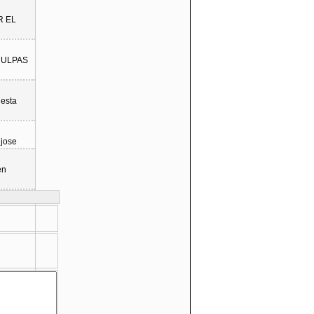
R EL
CULPAS
 esta
 jose
en