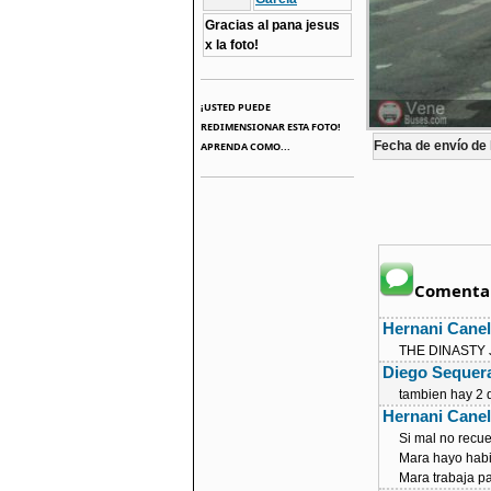
Gracias al pana jesus
x la foto!
¡USTED PUEDE
REDIMENSIONAR ESTA FOTO!
Fecha de envío de l
APRENDA COMO...
Comentar
Hernani Cane
THE DINASTY
Diego Sequer
tambien hay 2 d
Hernani Cane
Si mal no recue
Mara hayo habi
Mara trabaja pa