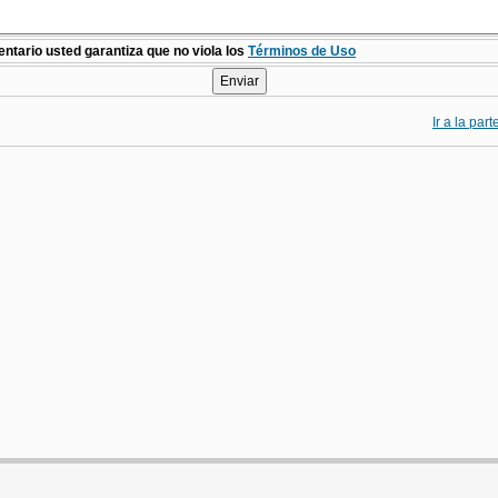
ntario usted garantiza que no viola los
Términos de Uso
Ir a la par