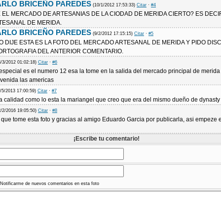
RLO BRICEÑO PAREDES
(10/1/2012 17:53:33)
Citar
·
#4
 EL MERCADO DE ARTESANIAS DE LA CIODAD DE MERIDA CIERTO? ES DECI
ESANAL DE MERIDA.
RLO BRICEÑO PAREDES
(9/2/2012 17:15:15)
Citar
·
#5
MO DIJE ESTA ES LA FOTO DEL MERCADO ARTESANAL DE MERIDA Y PIDO DIS
 ORTOGRAFIA DEL ANTERIOR COMENTARIO.
8/3/2012 01:02:18)
Citar
·
#6
special es el numero 12 esa la tome en la salida del mercado principal de merida
avenida las americas
6/5/2013 17:00:59)
Citar
·
#7
a calidad como lo esta la mariangel que creo que era del mismo dueño de dynasty
2/2/2016 19:05:50)
Citar
·
#8
que tome esta foto y gracias al amigo Eduardo Garcia por publicarla, asi empeze 
¡Escribe tu comentario!
Notificarme de nuevos comentarios en esta foto