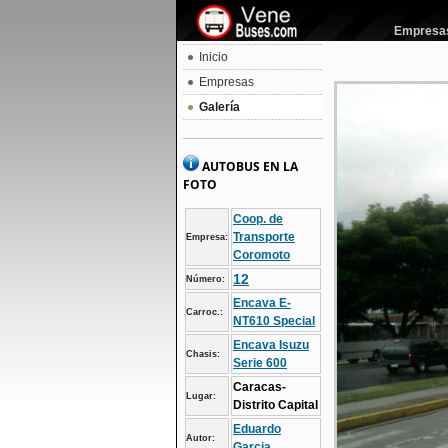
Empresas 
Inicio
Empresas
Galería
AUTOBUS EN LA
FOTO
Coop. de
Transporte
Empresa:
Coromoto
12
Número:
Encava E-
Carroc.:
NT610 Special
Encava Isuzu
Chasis:
Serie 600
Caracas-
Lugar:
Distrito Capital
Eduardo
Autor:
Garcia