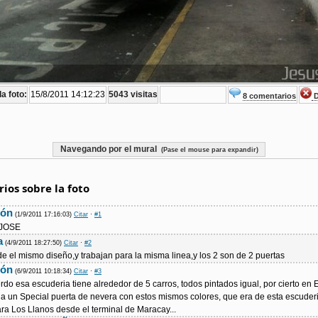
a foto:
15/8/2011 14:12:23
5043 visitas
8 comentarios
D
Navegando por el mural
(Pase el mouse para expandir)
ios sobre la foto
lón
(1/9/2011 17:16:03)
Citar
·
#1
 JOSE
a
(4/9/2011 18:27:50)
Citar
·
#2
e el mismo diseño,y trabajan para la misma linea,y los 2 son de 2 puertas
lón
(6/9/2011 10:18:34)
Citar
·
#3
rdo esa escuderia tiene alrededor de 5 carros, todos pintados igual, por cierto en
a un Special puerta de nevera con estos mismos colores, que era de esta escuder
ra Los Llanos desde el terminal de Maracay...