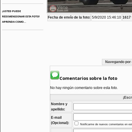
¡USTED PUEDE
REDIMENSIONAR ESTA FOTO!
Fecha de envío de la foto:
5/9/2020 15:46:10
1617 
APRENDA COMO...
Navegando por 
Comentarios sobre la foto
No hay ningún comentario sobre esta foto.
¡Escr
Nombre y
apellido:
E-mail
(Opcional):
Notificarme de nuevos comentarios en est