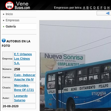
Empresas por letra:
A
B
C
D
E
F
G
H
Inicio
Empresas
Galería
AUTOBUS EN LA
FOTO
E.T. Urbanos
Los Chinos
Empresa:
S.A.
258
Número:
Caio - Induscar
Carroc.:
Apache Vip IV
Mercedes-
Chasis:
Benz OF-1721
Leonardo
Autor:
Saturno
20-08-2020