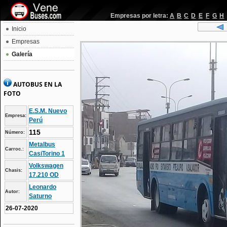
Empresas por letra:
A
B
C
D
E
F
G
H
Inicio
Empresas
Galería
AUTOBUS EN LA
FOTO
E.S.M. Nuevo
Empresa:
Perú
115
Número:
Metalbus
Carroc.:
CasiTorino 1
Volkswagen
Chasis:
17.210 OD
Leonardo
Autor:
Saturno
26-07-2020