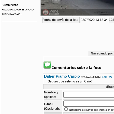
¡USTED PUEDE
REDIMENSIONAR ESTA FOTO!
APRENDA COMO...
Fecha de envío de la foto:
28/7/2020 13:13:34
198
Navegando por 
Comentarios sobre la foto
Didier Piamo Carpio
(5/9/2022 14:43:52)
Citar
·
#1
Seguro que este no es un Caio?
¡Escr
Nombre y
apellido:
E-mail
(Opcional):
Notificarme de nuevos comentarios en est