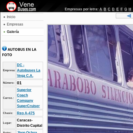
Empresas por letra:
A
B
C
D
E
F
G
H
Inicio
Empresas
Galería
AUTOBUS EN LA
FOTO
DC -
Autobuses La
Empresa:
Vega C.A.
01
Número:
Superior
Coach
Carroc.:
Company
SuperCruiser
Reo A-475
Chasis:
Caracas-
Lugar:
Distrito Capital
Jhon Ochoa
Autor: