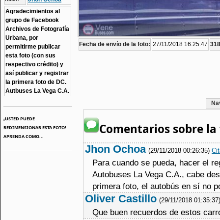
Agradecimientos al
grupo de Facebook
Archivos de Fotografía
Urbana, por
Fecha de envío de la foto:
27/11/2018 16:25:47
318
permitirme publicar
esta foto (con sus
respectivo crédito) y
así publicar y registrar
la primera foto de DC.
Autbuses La Vega C.A.
Na
¡USTED PUEDE
Comentarios sobre la 
REDIMENSIONAR ESTA FOTO!
APRENDA COMO...
Jhon Ochoa
(29/11/2018 00:26:35)
Cit
Para cuando se pueda, hacer el re
Autobuses La Vega C.A., cabe dest
primera foto, el autobús en sí no
Oliver Castillo
(29/11/2018 01:35:37
Que buen recuerdos de estos carro