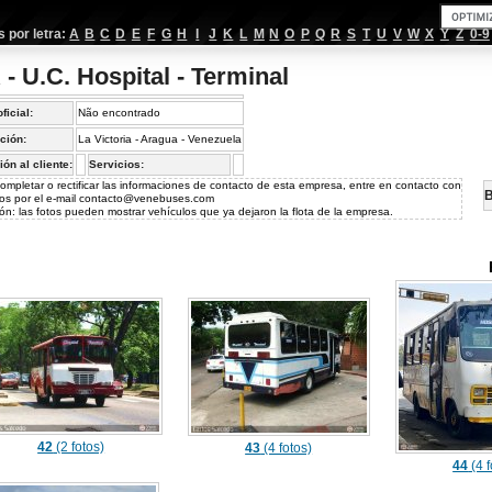
por letra:
A
B
C
D
E
F
G
H
I
J
K
L
M
N
O
P
Q
R
S
T
U
V
W
X
Y
Z
0-9
- U.C. Hospital - Terminal
oficial:
Não encontrado
ción:
La Victoria - Aragua - Venezuela
ión al cliente:
Servicios:
ompletar o rectificar las informaciones de contacto de esta empresa, entre en contacto con
B
os por el e-mail
contacto@venebuses.com
ón: las fotos pueden mostrar vehículos que ya dejaron la flota de la empresa.
42
(2 fotos)
43
(4 fotos)
44
(4 f