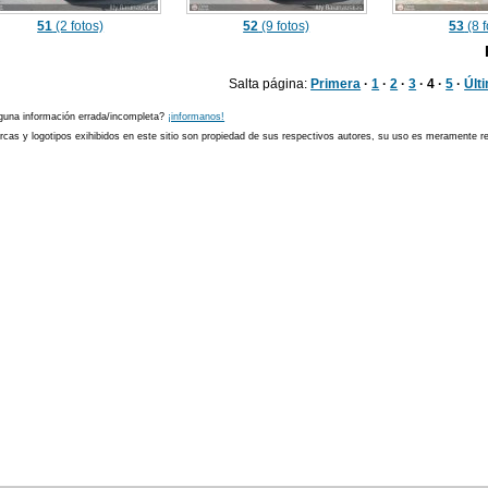
51
(2 fotos)
52
(9 fotos)
53
(8 f
Salta página:
Primera
·
1
·
2
·
3
· 4 ·
5
·
Últ
guna información errada/incompleta?
¡informanos!
cas y logotipos exihibidos en este sitio son propiedad de sus respectivos autores, su uso es meramente ref