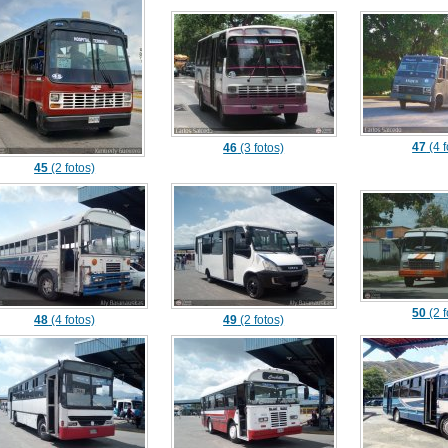
47
(4 f
46
(3 fotos)
45
(2 fotos)
50
(2 f
48
(4 fotos)
49
(2 fotos)