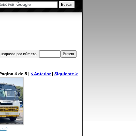
usqueda por número:
Página 4 de 5 |
< Anterior
|
Siguiente >
otos)