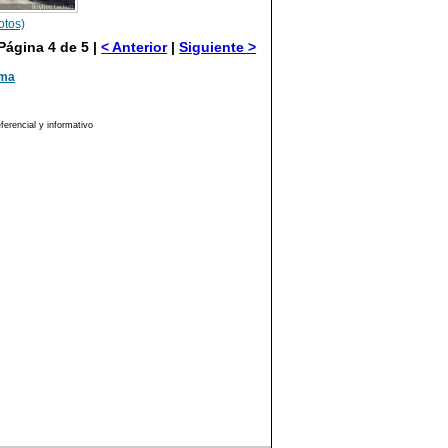
otos)
Página 4 de 5 |
< Anterior
|
Siguiente >
ima
erencial y informativo