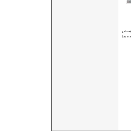
¿Vio al
Las mar