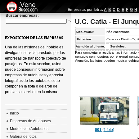
Empresas por letra:
A
B
C
D
E
F
G
H
Buscar empresas:
U.C. Catia - El Junq
Sitio oficial:
Não encontrado
EXPOSICION DE LAS EMPRESAS
Ubicación:
Caracas - Distrito Capi
Atención al cliente:
Servicios:
Una de las misiones del hobbie es
divulgar el servicio prestado por las
Para completar o rectificar las informaci
contacto con nosotros por el e-mail
conta
empresas de transporte colectivo de
Atención: las fotos pueden mostrar vehícul
pasajeros. En esta seccion, usted
puede conseguir información sobre
empresas de autobuses y apreciar
fotografias de los autobuses que
componen la flota o dejaron de
prestar su servicio en la misma.
Inicio
Empresas de Autobuses
Modelos de Autobuses
001
(1 foto)
Galería de fotos