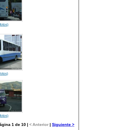
fotos)
fotos)
fotos)
ágina 1 de 10 |
< Anterior
|
Siguiente >