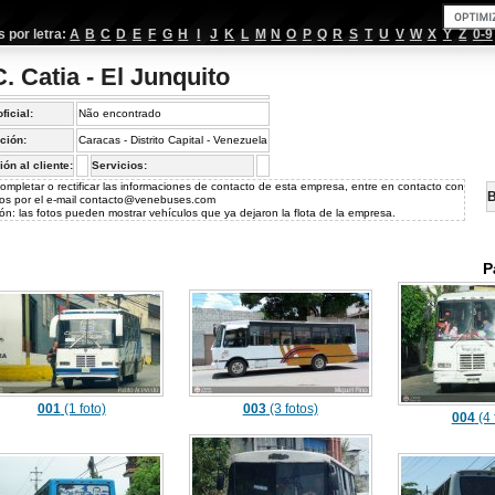
por letra:
A
B
C
D
E
F
G
H
I
J
K
L
M
N
O
P
Q
R
S
T
U
V
W
X
Y
Z
0-9
. Catia - El Junquito
oficial:
Não encontrado
ción:
Caracas - Distrito Capital - Venezuela
ión al cliente:
Servicios:
ompletar o rectificar las informaciones de contacto de esta empresa, entre en contacto con
B
os por el e-mail
contacto@venebuses.com
ón: las fotos pueden mostrar vehículos que ya dejaron la flota de la empresa.
P
001
(1 foto)
003
(3 fotos)
004
(4 