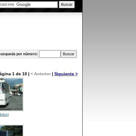
usqueda por número:
ágina 1 de 10 |
< Anterior
|
Siguiente >
fotos)