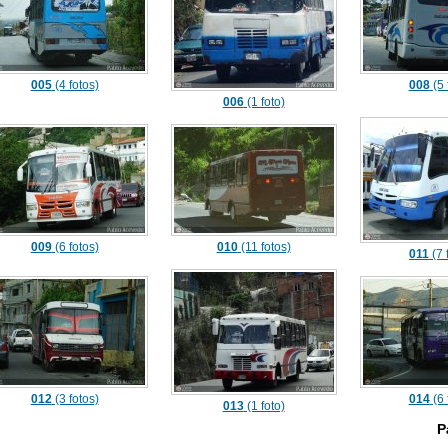
005
(4 fotos)
008
(5 
006
(1 foto)
009
(6 fotos)
010
(11 fotos)
011
(7 
012
(3 fotos)
014
(6 
013
(1 foto)
P