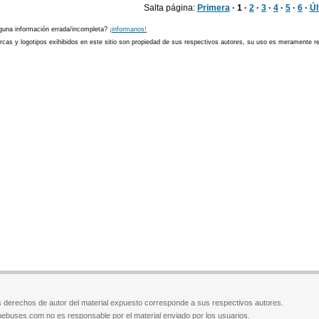
Salta página:
Primera
· 1 ·
2
·
3
·
4
·
5
·
6
·
Úl
guna información errada/incompleta?
¡informanos!
cas y logotipos exihibidos en este sitio son propiedad de sus respectivos autores, su uso es meramente ref
 derechos de autor del material expuesto corresponde a sus respectivos autores.
ebuses.com no es responsable por el material enviado por los usuarios.