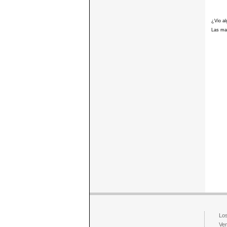
¿Vio al
Las mar
Los
Ven