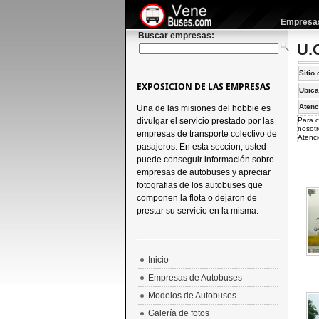
Empresas 
Buscar empresas:
U.C
Sitio 
EXPOSICION DE LAS EMPRESAS
Ubica
Atenc
Una de las misiones del hobbie es
divulgar el servicio prestado por las
Para c
nosotr
empresas de transporte colectivo de
Atenci
pasajeros. En esta seccion, usted
puede conseguir información sobre
empresas de autobuses y apreciar
fotografias de los autobuses que
componen la flota o dejaron de
prestar su servicio en la misma.
Inicio
Empresas de Autobuses
Modelos de Autobuses
Galería de fotos