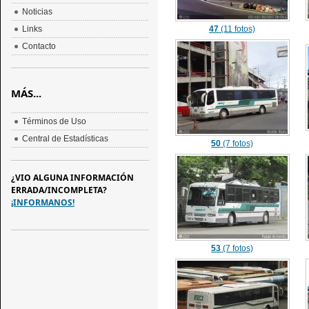
Noticias
Links
47
(11 fotos)
Contacto
MÁS...
Términos de Uso
Central de Estadísticas
50
(7 fotos)
¿VIO ALGUNA INFORMACIÓN
ERRADA/INCOMPLETA?
¡INFORMANOS!
53
(7 fotos)