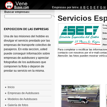
Empresas por letra:
A
B
C
D
E
F
G
H
Buscar empresas:
Servicios Esp
Emp
Val
EXPOSICION DE LAS EMPRESAS
Siti
Una de las misiones del hobbie es
Ubi
divulgar el servicio prestado por las
empresas de transporte colectivo de
Aten
pasajeros. En esta seccion, usted
Para completar o rectificar las informaci
contacto con nosotros por el e-mail
conta
puede conseguir información sobre
Atención: las fotos pueden mostrar vehícul
empresas de autobuses y apreciar
fotografias de los autobuses que
componen la flota o dejaron de
prestar su servicio en la misma.
Inicio
Empresas de Autobuses
Modelos de Autobuses
Galería de fotos