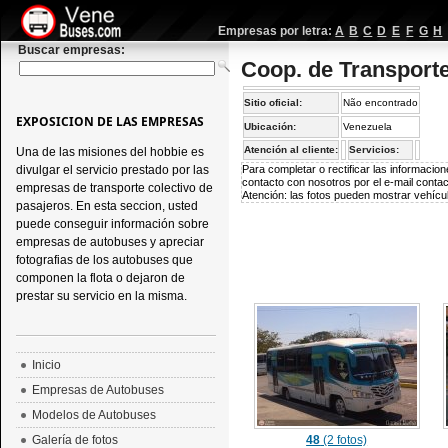
Empresas por letra:
A
B
C
D
E
F
G
H
Buscar empresas:
Coop. de Transport
Sitio oficial:
Não encontrado
EXPOSICION DE LAS EMPRESAS
Ubicación:
Venezuela
Atención al cliente:
Servicios:
Una de las misiones del hobbie es
divulgar el servicio prestado por las
Para completar o rectificar las informaci
contacto con nosotros por el e-mail
conta
empresas de transporte colectivo de
Atención: las fotos pueden mostrar vehícul
pasajeros. En esta seccion, usted
puede conseguir información sobre
empresas de autobuses y apreciar
fotografias de los autobuses que
componen la flota o dejaron de
prestar su servicio en la misma.
Inicio
Empresas de Autobuses
Modelos de Autobuses
Galería de fotos
48
(2 fotos)