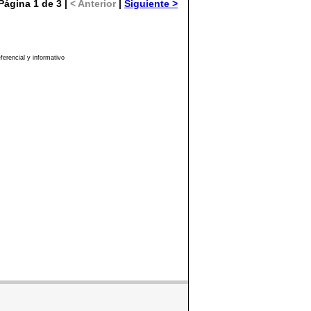
Página 1 de 3 |
< Anterior
|
Siguiente >
erencial y informativo