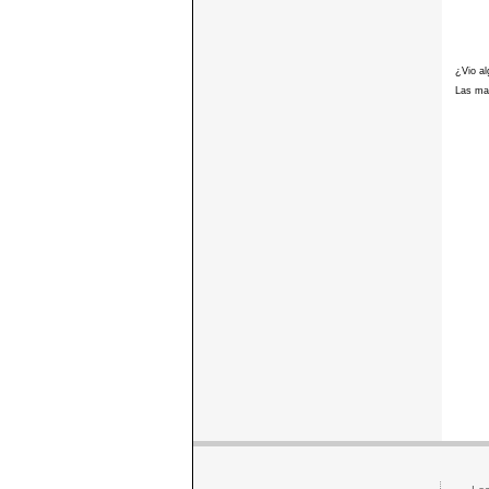
¿Vio al
Las mar