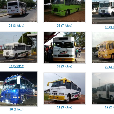
04
(3 fotos)
05
(7 fotos)
06
(3 f
07
(5 fotos)
08
(3 fotos)
09
(3 f
11
(3 fotos)
12
(2 f
10
(1 foto)