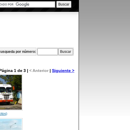
usqueda por número:
Página 1 de 3 |
< Anterior
|
Siguiente >
otos)