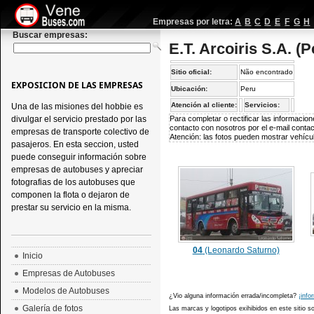
Empresas por letra:
A
B
C
D
E
F
G
H
Buscar empresas:
E.T. Arcoiris S.A. (P
Sitio oficial:
Não encontrado
EXPOSICION DE LAS EMPRESAS
Ubicación:
Peru
Atención al cliente:
Servicios:
Una de las misiones del hobbie es
divulgar el servicio prestado por las
Para completar o rectificar las informaci
contacto con nosotros por el e-mail
conta
empresas de transporte colectivo de
Atención: las fotos pueden mostrar vehícul
pasajeros. En esta seccion, usted
puede conseguir información sobre
empresas de autobuses y apreciar
fotografias de los autobuses que
componen la flota o dejaron de
prestar su servicio en la misma.
04
(Leonardo Saturno)
Inicio
Empresas de Autobuses
Modelos de Autobuses
¿Vio alguna información errada/incompleta?
¡info
Galería de fotos
Las marcas y logotipos exihibidos en este sitio 