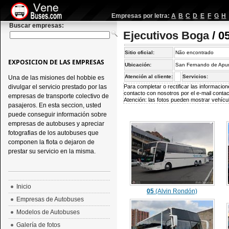
Empresas por letra:
A
B
C
D
E
F
G
H
Buscar empresas:
Ejecutivos Boga
/ 0
Sitio oficial:
Não encontrado
EXPOSICION DE LAS EMPRESAS
Ubicación:
San Fernando de Apur
Atención al cliente:
Servicios:
Una de las misiones del hobbie es
divulgar el servicio prestado por las
Para completar o rectificar las informaci
contacto con nosotros por el e-mail
conta
empresas de transporte colectivo de
Atención: las fotos pueden mostrar vehícul
pasajeros. En esta seccion, usted
puede conseguir información sobre
empresas de autobuses y apreciar
fotografias de los autobuses que
componen la flota o dejaron de
prestar su servicio en la misma.
Inicio
05
(Alvin Rondón)
Empresas de Autobuses
Modelos de Autobuses
Galería de fotos