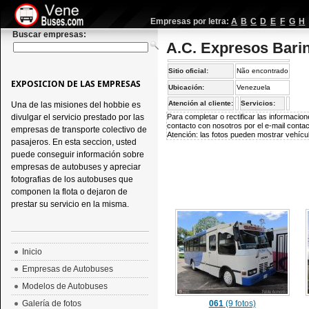
Empresas por letra:
A
B
C
D
E
F
G
H
Buscar empresas:
A.C. Expresos Bari
Sitio oficial:
Não encontrado
EXPOSICION DE LAS EMPRESAS
Ubicación:
Venezuela
Atención al cliente:
Servicios:
Una de las misiones del hobbie es
divulgar el servicio prestado por las
Para completar o rectificar las informaci
contacto con nosotros por el e-mail
conta
empresas de transporte colectivo de
Atención: las fotos pueden mostrar vehícul
pasajeros. En esta seccion, usted
puede conseguir información sobre
empresas de autobuses y apreciar
fotografias de los autobuses que
componen la flota o dejaron de
prestar su servicio en la misma.
Inicio
Empresas de Autobuses
Modelos de Autobuses
Galería de fotos
061
(9 fotos)