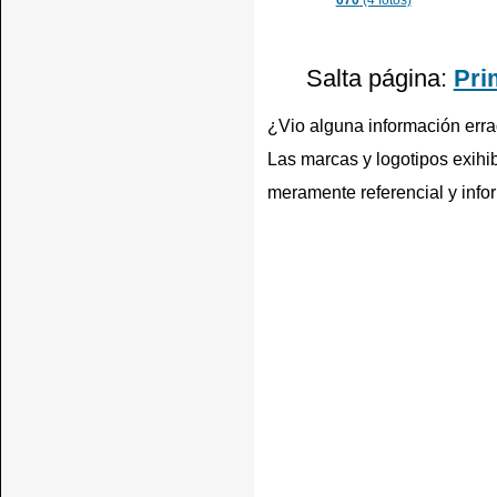
070
(4 fotos)
Salta página:
Pri
¿Vio alguna información err
Las marcas y logotipos exihib
meramente referencial y info