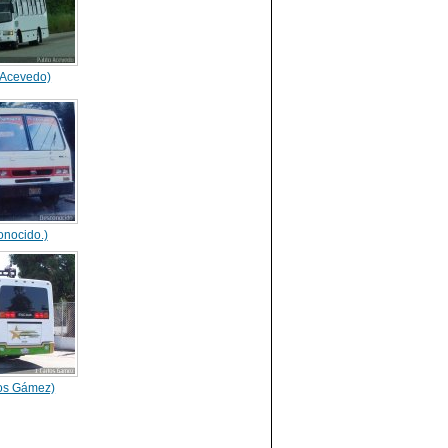
 Acevedo)
nocido.)
los Gámez)