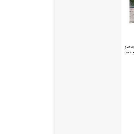
¿Vio al
Las mar