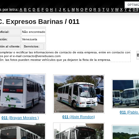
por letra:
A
B
C
D
E
F
G
H
I
J
K
L
M
N
O
P
Q
R
S
T
U
V
W
X
Y
Z
0-9
C. Expresos Barinas
/ 011
oficial:
Não encontrado
ción:
Venezuela
ión al cliente:
Servicios:
ompletar o rectificar las informaciones de contacto de esta empresa, entre en contacto con
B
os por el e-mail
contacto@venebuses.com
ón: las fotos pueden mostrar vehículos que ya dejaron la flota de la empresa.
011
(Pablo
011
(Alvin Rondon)
011
(Brayan Morales )