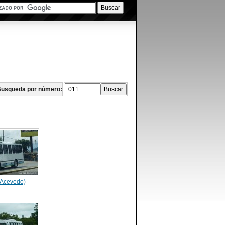
usqueda por número:
 Acevedo)