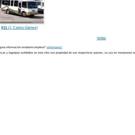
011
(J. Carlos Gámez)
Voltar
guna información errada/incompleta?
¡informanos!
cas y logotipos exihibidos en este sitio son propiedad de sus respectivos autores, su uso es meramente ref