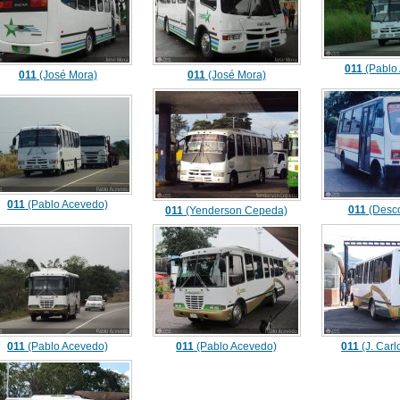
011
(Pablo
011
(José Mora)
011
(José Mora)
011
(Pablo Acevedo)
011
(Desco
011
(Yenderson Cepeda)
011
(Pablo Acevedo)
011
(Pablo Acevedo)
011
(J. Car