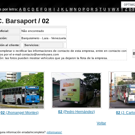
por letra:
A
B
C
D
E
F
G
H
I
J
K
L
M
N
O
P
Q
R
S
T
U
V
W
X
Y
Z
0-9
C. Barsaport
/ 02
oficial:
Não encontrado
ción:
Barquisimeto - Lara - Venezuela
ión al cliente:
Servicios:
ompletar o rectificar las informaciones de contacto de esta empresa, entre en contacto con
B
os por el e-mail
contacto@venebuses.com
ón: las fotos pueden mostrar vehículos que ya dejaron la flota de la empresa.
02
(Pedro Hernández)
02
(Jhonangel Montes)
02
(J. Carl
Voltar
guna información errada/incompleta?
¡informanos!