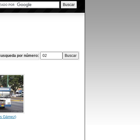
usqueda por número:
os Gámez)