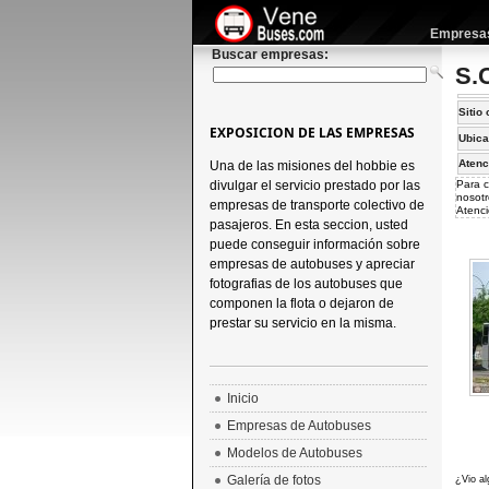
Empresas 
Buscar empresas:
S.
Sitio 
EXPOSICION DE LAS EMPRESAS
Ubica
Atenc
Una de las misiones del hobbie es
divulgar el servicio prestado por las
Para c
nosotr
empresas de transporte colectivo de
Atenci
pasajeros. En esta seccion, usted
puede conseguir información sobre
empresas de autobuses y apreciar
fotografias de los autobuses que
componen la flota o dejaron de
prestar su servicio en la misma.
Inicio
Empresas de Autobuses
Modelos de Autobuses
Galería de fotos
¿Vio al