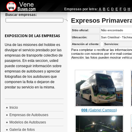
Empresas por letra:
A
B
C
D
E
F
G
H
Buscar empresas:
Expresos Primaver
Sitio oficial:
Não encontrado
EXPOSICION DE LAS EMPRESAS
Ubicación:
San Cristóbal - Táchir
Atención al cliente:
Servicios:
Una de las misiones del hobbie es
divulgar el servicio prestado por las
Para completar o rectificar las informaci
contacto con nosotros por el e-mail
conta
empresas de transporte colectivo de
Atención: las fotos pueden mostrar vehícul
pasajeros. En esta seccion, usted
puede conseguir información sobre
empresas de autobuses y apreciar
fotografias de los autobuses que
componen la flota o dejaron de
prestar su servicio en la misma.
Inicio
008
(Gabriel Campos)
Empresas de Autobuses
Modelos de Autobuses
Galería de fotos