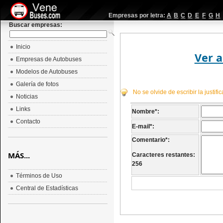
Empresas por letra:
A
B
C
D
E
F
G
H
Buscar empresas:
Inicio
Ver a
Empresas de Autobuses
Modelos de Autobuses
Galería de fotos
No se olvide de escribir la justif
Noticias
Links
Nombre
*
:
Contacto
E-mail
*
:
Comentario
*
:
MÁS...
Caracteres restantes:
256
Términos de Uso
Central de Estadísticas