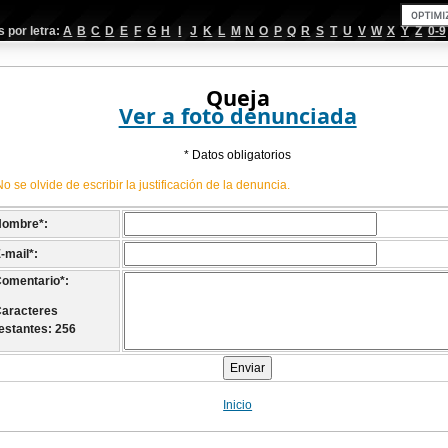
por letra:
A
B
C
D
E
F
G
H
I
J
K
L
M
N
O
P
Q
R
S
T
U
V
W
X
Y
Z
0-9
Queja
Ver a foto denunciada
* Datos obligatorios
No se olvide de escribir la justificación de la denuncia.
Nombre
*
:
-mail
*
:
omentario
*
:
aracteres
estantes: 256
Inicio