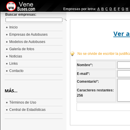
Empresas por letra:
A
B
C
D
E
F
G
H
Buscar empresas:
Inicio
Ver a
Empresas de Autobuses
Modelos de Autobuses
Galería de fotos
No se olvide de escribir la justif
Noticias
Links
Nombre
*
:
Contacto
E-mail
*
:
Comentario
*
:
MÁS...
Caracteres restantes:
256
Términos de Uso
Central de Estadísticas