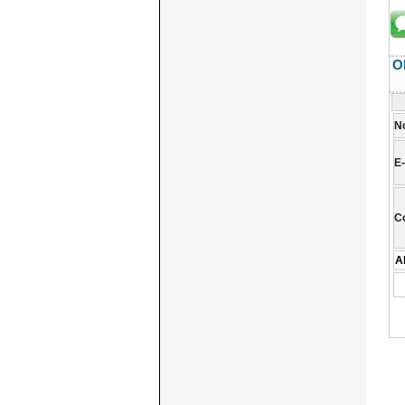
Ol
N
E-
C
A