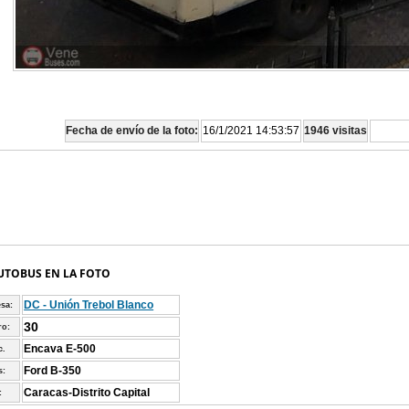
Fecha de envío de la foto:
16/1/2021 14:53:57
1946 visitas
UTOBUS EN LA FOTO
DC - Unión Trebol Blanco
sa:
30
o:
Encava E-500
c.
Ford B-350
s:
Caracas-Distrito Capital
: