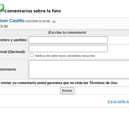
Comentarios sobre la foto
iver Castillo
(13/1/2022 12:53:39)
·
#1
S-30
¡Escribe tu comentario!
ombre y apellido:
mail (Opcional):
Notificar-me sobre novos comentários nessa foto
omentario
l enviar su comentario usted garantiza que no viola los Términos de Uso
Ir a la parte 