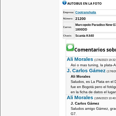
AUTOBUS EN LA FOTO
Cootranshuila
Empresa:
21200
Número:
Marcopolo Paradiso New G
Carroc.
1800DD
Scania K440
Chasis:
Comentarios sobr
Ali Morales
(17/6/2023 19:32
Así o mas tuning, la plata-A
J. Carlos Gámez
(17/6/
Ali Morales
Saludos, es La Plata en el
fue en Bogotá pero el fotógr
en la ficha de datos el lugar
Ali Morales
(18/6/2023 10:40
J. Carlos Gámez
Saludos amigo Gámez, graci
G7.