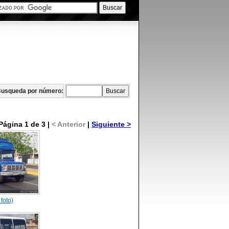
usqueda por número:
Página 1 de 3 |
< Anterior
|
Siguiente >
 foto)