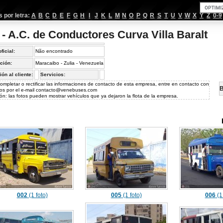
por letra:
A
B
C
D
E
F
G
H
I
J
K
L
M
N
O
P
Q
R
S
T
U
V
W
X
Y
Z
0-9
 - A.C. de Conductores Curva Villa Baralt
oficial:
Não encontrado
ción:
Maracaibo - Zulia - Venezuela
ión al cliente:
Servicios:
ompletar o rectificar las informaciones de contacto de esta empresa, entre en contacto con
B
os por el e-mail
contacto@venebuses.com
ón: las fotos pueden mostrar vehículos que ya dejaron la flota de la empresa.
002
(1 foto)
005
(1 foto)
006
(1