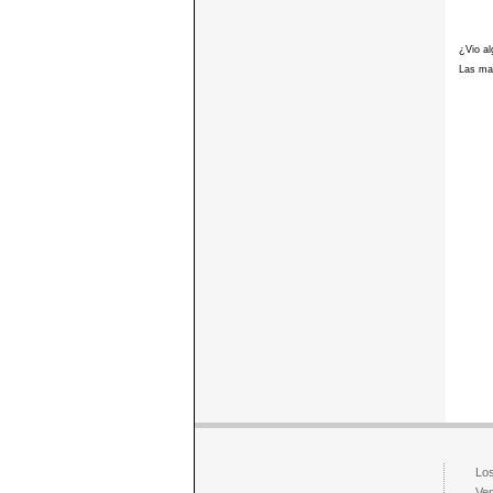
¿Vio al
Las mar
Los
Ven