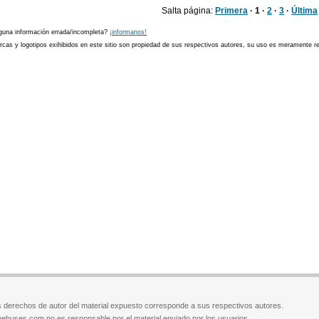
Salta página:
Primera
· 1 ·
2
·
3
·
Última
guna información errada/incompleta?
¡informanos!
cas y logotipos exihibidos en este sitio son propiedad de sus respectivos autores, su uso es meramente ref
 derechos de autor del material expuesto corresponde a sus respectivos autores.
ebuses.com no es responsable por el material enviado por los usuarios.