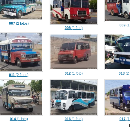
007
(2 fotos)
009
(1
008
(1 foto)
012
(1 foto)
013
(2 
011
(2 fotos)
014
(1 foto)
016
(1 foto)
017
(1