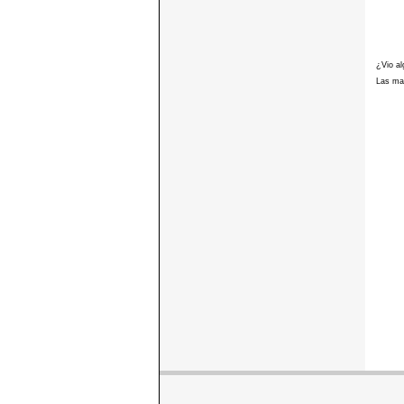
¿Vio al
Las mar