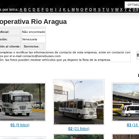
por letra:
A
B
C
D
E
F
G
H
I
J
K
L
M
N
O
P
Q
R
S
T
U
V
W
X
Y
Z
0-9
operativa Rio Aragua
oficial:
Não encontrado
ción:
Venezuela
ión al cliente:
Servicios:
ompletar o rectificar las informaciones de contacto de esta empresa, entre en contacto con
B
os por el e-mail
contacto@venebuses.com
ón: las fotos pueden mostrar vehículos que ya dejaron la flota de la empresa.
01
(9 fotos)
03
(18 
02
(21 fotos)