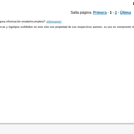
Salta página:
Primera
· 1 ·
2
·
Última
guna información errada/incompleta?
¡informanos!
cas y logotipos exihibidos en este sitio son propiedad de sus respectivos autores, su uso es meramente ref