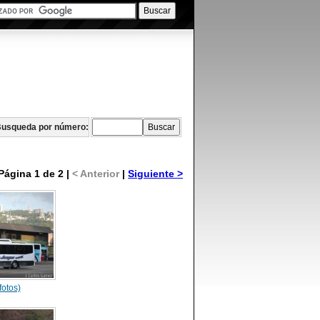
usqueda por número:
Página 1 de 2 |
< Anterior
|
Siguiente >
fotos)