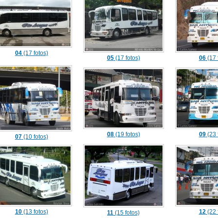
04
(17 fotos)
05
(17 fotos)
06
(17 
08
(19 fotos)
09
(23 
07
(10 fotos)
10
(13 fotos)
12
(22 
11
(15 fotos)